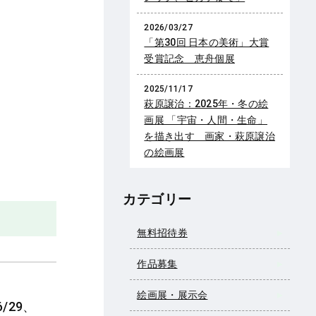
2026/03/27
「第30回 日本の美術」大賞
受賞記念 恵舟個展
2025/11/17
萩原譲治：2025年・冬の絵
画展 「宇宙・人間・生命」
を描き出す 画家・萩原譲治
の絵画展
カテゴリー
無料招待券
作品募集
絵画展・展示会
29、