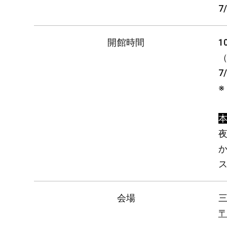
7
開館時間
1
7
※
ス
会場
〒