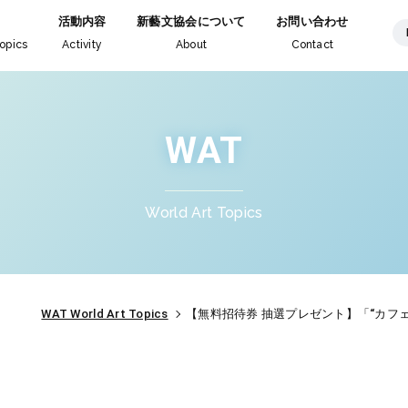
活動内容
新藝文協会について
お問い合わせ
opics
Activity
About
Contact
WAT
World Art Topics
WAT World Art Topics
【無料招待券 抽選プレゼント】「“カフェ