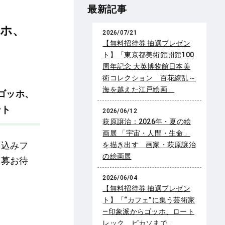
最新記事
ッホ、
2026/07/21
【無料招待券 抽選プレゼン
ト】「東京都美術館開館100
周年記念 大英博物館日本美
術コレクション 百花繚乱～
海を越えた江戸絵画」
ゴッホ、
ント
2026/06/12
萩原譲治：2026年・夏の絵
画展 「宇宙・人間・生命」
し込みフ
を描き出す 画家・萩原譲治
の絵画展
応募お待
2026/06/04
【無料招待券 抽選プレゼン
ト】「“カフェ”に集う芸術家
―印象派からゴッホ、ロート
レック、ピカソまで」