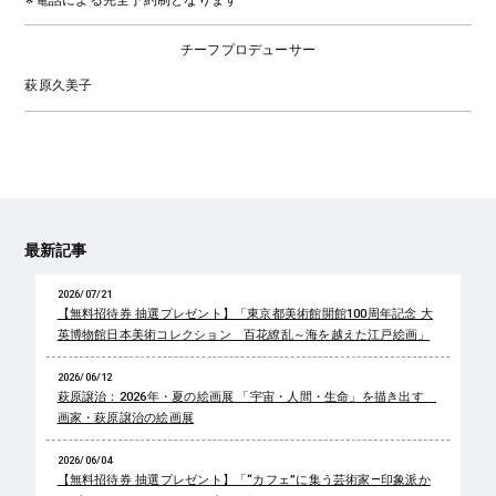
チーフプロデューサー
萩原久美子
最新記事
2026/07/21
【無料招待券 抽選プレゼント】「東京都美術館開館100周年記念 大
英博物館日本美術コレクション 百花繚乱～海を越えた江戸絵画」
2026/06/12
萩原譲治：2026年・夏の絵画展 「宇宙・人間・生命」を描き出す
画家・萩原譲治の絵画展
2026/06/04
【無料招待券 抽選プレゼント】「“カフェ”に集う芸術家―印象派か