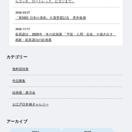
らゴッホ、ロートレック、ピカソまで」
2026/03/27
「第30回 日本の美術」大賞受賞記念 恵舟個展
2025/11/17
萩原譲治：2025年・冬の絵画展 「宇宙・人間・生命」を描き出す
画家・萩原譲治の絵画展
カテゴリー
無料招待券
作品募集
絵画展・展示会
お江戸日本橋ぎゃらりー
アーカイブ