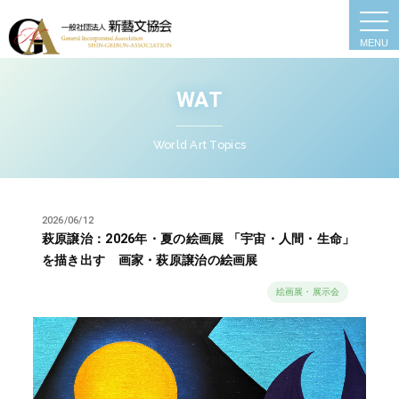
togg
navi
WAT
World Art Topics
2026/06/12
萩原譲治：2026年・夏の絵画展 「宇宙・人間・生命」
を描き出す 画家・萩原譲治の絵画展
絵画展・展示会