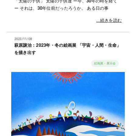
「太陽の子供」 太陽の子供達 ー今、30年の時を経て
ー それは、30年位前だったろうか。 ある日の事
...続きを読む
2023/11/08
萩原譲治：2023年・冬の絵画展 「宇宙・人間・生命」
を描き出す
絵画展・展示会