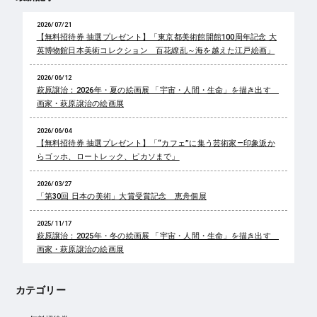
2026/07/21
【無料招待券 抽選プレゼント】「東京都美術館開館100周年記念 大
英博物館日本美術コレクション 百花繚乱～海を越えた江戸絵画」
2026/06/12
萩原譲治：2026年・夏の絵画展 「宇宙・人間・生命」を描き出す
画家・萩原譲治の絵画展
2026/06/04
【無料招待券 抽選プレゼント】「“カフェ”に集う芸術家―印象派か
らゴッホ、ロートレック、ピカソまで」
2026/03/27
「第30回 日本の美術」大賞受賞記念 恵舟個展
2025/11/17
萩原譲治：2025年・冬の絵画展 「宇宙・人間・生命」を描き出す
画家・萩原譲治の絵画展
カテゴリー