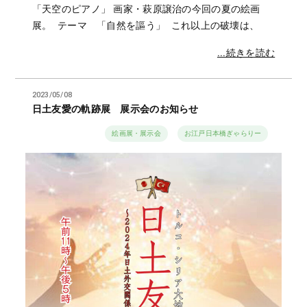
「天空のピアノ」 画家・萩原譲治の今回の夏の絵画
展。 テーマ 「自然を謳う」 これ以上の破壊は、
...続きを読む
2023/05/08
日土友愛の軌跡展 展示会のお知らせ
絵画展・展示会
お江戸日本橋ぎゃらりー