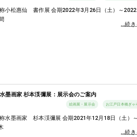
称小松惠仙 書作展 会期2022年3月26日（土）～202
間
...続
水墨画家 杉本渓彌展：展示会のご案内
絵画展・展示会
お江戸日本橋ぎゃ
称水墨画家 杉本渓彌展 会期2021年12月18日（土）～
木
...続