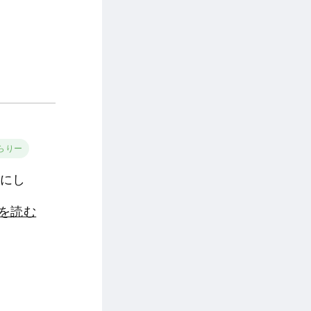
らりー
切にし
きを読む