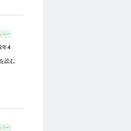
らりー
2年4
きを読む
らりー