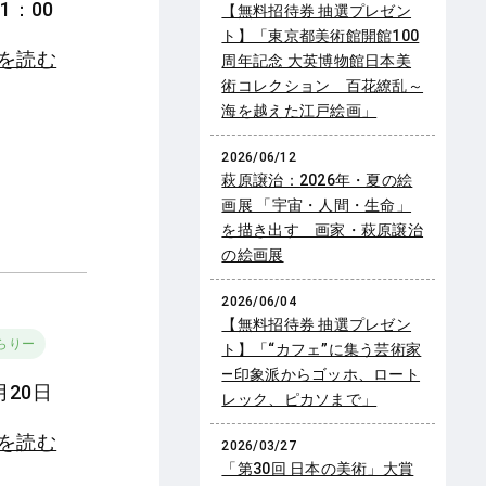
1：00
【無料招待券 抽選プレゼン
ト】「東京都美術館開館100
きを読む
周年記念 大英博物館日本美
術コレクション 百花繚乱～
海を越えた江戸絵画」
2026/06/12
萩原譲治：2026年・夏の絵
画展 「宇宙・人間・生命」
を描き出す 画家・萩原譲治
の絵画展
2026/06/04
【無料招待券 抽選プレゼン
らりー
ト】「“カフェ”に集う芸術家
―印象派からゴッホ、ロート
月20日
レック、ピカソまで」
きを読む
2026/03/27
「第30回 日本の美術」大賞