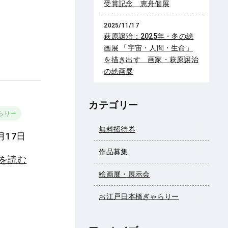
受賞記念 恵舟個展
2025/11/17
萩原譲治：2025年・冬の絵
画展 「宇宙・人間・生命」
を描き出す 画家・萩原譲治
の絵画展
カテゴリー
らりー
無料招待券
月17日
作品募集
きを読む
絵画展・展示会
お江戸日本橋ぎゃらりー