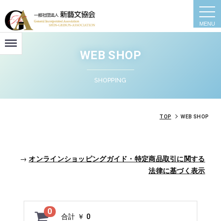
togg
navi
Menu
WEB SHOP
SHOPPING
TOP
WEB SHOP
→
オンラインショッピングガイド・特定商品取引に関する
法律に基づく表示
0
合計
￥ 0