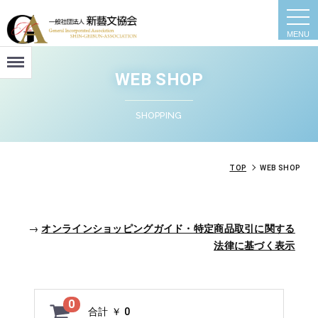
togg
navi
Menu
WEB SHOP
SHOPPING
TOP
WEB SHOP
→
オンラインショッピングガイド・特定商品取引に関する
法律に基づく表示
0
合計
￥ 0