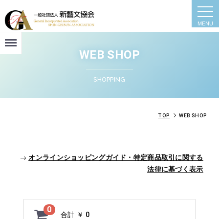
togg
navi
Menu
WEB SHOP
SHOPPING
TOP
WEB SHOP
→
オンラインショッピングガイド・特定商品取引に関する
法律に基づく表示
0
合計
￥ 0