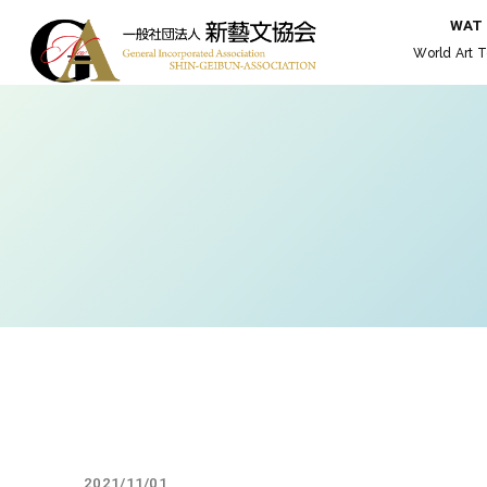
WAT
World Art T
2021/11/01