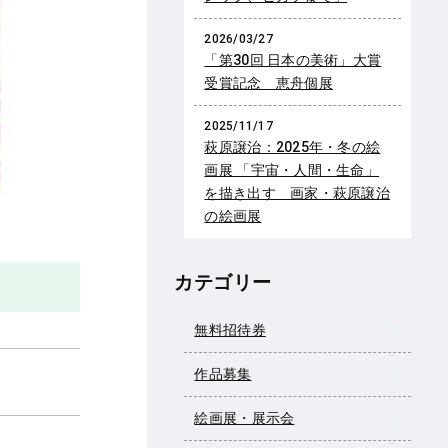
2026/03/27
「第30回 日本の美術」大賞
受賞記念 恵舟個展
2025/11/17
萩原譲治：2025年・冬の絵
画展 「宇宙・人間・生命」
を描き出す 画家・萩原譲治
の絵画展
カテゴリー
無料招待券
作品募集
絵画展・展示会