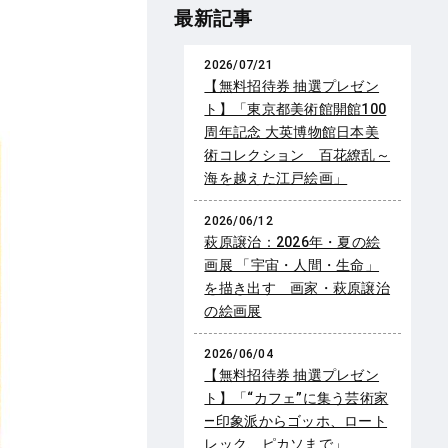
最新記事
2026/07/21
【無料招待券 抽選プレゼン
ト】「東京都美術館開館100
周年記念 大英博物館日本美
術コレクション 百花繚乱～
海を越えた江戸絵画」
2026/06/12
萩原譲治：2026年・夏の絵
画展 「宇宙・人間・生命」
を描き出す 画家・萩原譲治
の絵画展
2026/06/04
【無料招待券 抽選プレゼン
ト】「“カフェ”に集う芸術家
―印象派からゴッホ、ロート
レック、ピカソまで」