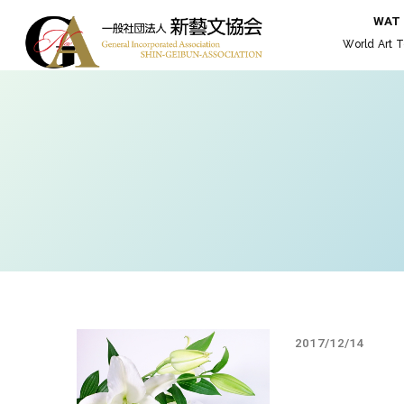
WAT
World Art T
2017/12/14