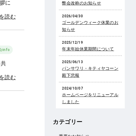
挨拶に
弊会改称のお知らせ
きを読む
2026/04/30
ゴールデンウィーク休業のお
知らせ
2025/12/19
年末年始休業期間について
info
2025/06/13
と共
パンサワリ・キティヤコーン
殿下悲報
きを読む
2024/10/07
ホームページをリニューアル
しました
カテゴリー