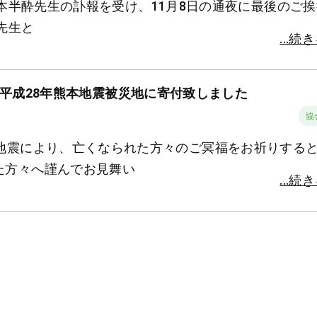
14 坂本半酔先生の訃報を受け、11月8日の通夜に最後のご
先生と
...続
平成28年熊本地震被災地に寄付致しました
協会
本地震により、亡くなられた方々のご冥福をお祈りする
た方々へ謹んでお見舞い
...続