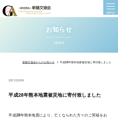
togg
navi
お知らせ
NEWS
新藝文協会からのお知らせ
平成28年熊本地震被災地に寄付致しました
2017/02/09
平成28年熊本地震被災地に寄付致しました
平成28年熊本地震により、亡くなられた方々のご冥福をお