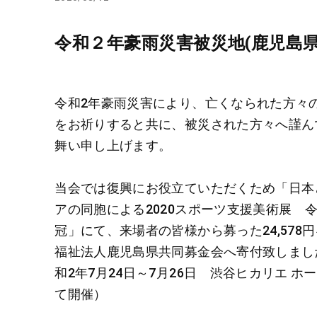
令和２年豪雨災害被災地(鹿児島
令和2年豪雨災害により、亡くなられた方々
をお祈りすると共に、被災された方々へ謹ん
舞い申し上げます。
当会では復興にお役立ていただくため「日本
アの同胞による2020スポーツ支援美術展 
冠」にて、来場者の皆様から募った24,578
福祉法人鹿児島県共同募金会へ寄付致しました
和2年7月24日～7月26日 渋谷ヒカリエ ホ
て開催）