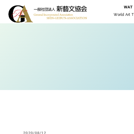
WAT
World Art T
2020/08/12