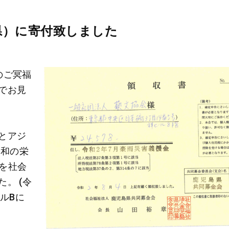
県）に寄付致しました
のご冥福
でお見
とアジ
令和の栄
円を社会
。 (令
ールBに