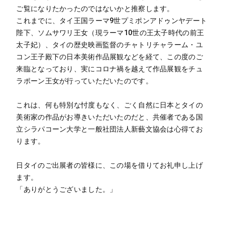
ご覧になりたかったのではないかと推察します。
これまでに、タイ王国ラーマ9世プミポンアドゥンヤデート
陛下、ソムサワリ王女（現ラーマ10世の王太子時代の前王
太子妃）、タイの歴史映画監督のチャトリチャラーム・ユ
コン王子殿下の日本美術作品展観などを経て、この度のご
来臨となっており、実にコロナ禍を越えて作品展観をチュ
ラポーン王女が行っていただいたのです。
これは、何も特別な忖度もなく、ごく自然に日本とタイの
美術家の作品がお導きいただいたのだと、共催者である国
立シラパコーン大学と一般社団法人新藝文協会は心得てお
ります。
日タイのご出展者の皆様に、この場を借りてお礼申し上げ
ます。
「ありがとうございました。」