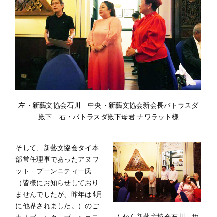
左・新藝文協会石川 中央・新藝文協会新会長パトラスダ
殿下 右・パトラスダ殿下母君 ナワラット様
そして、新藝文協会タイ本
部常任理事であったアヌワ
ット・ブーンニティー氏
（皆様にお知らせしており
ませんでしたが、昨年は4月
に他界されました。）のご
左から新藝文協会石川 故