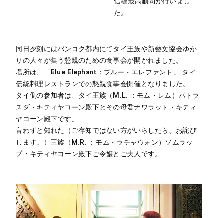
信敏最高顧問が行いまし
た。
同日夕刻にはバンコク都内にてタイ王族や新藝文協会ゆか
りの人々が集う懇親のための食事会が開かれました。
場所は、「Blue Elephant：ブルー・エレファント」 タイ
伝統料理レストランでの懇親食事会開催となりました。
タイ側の参加者は、タイ王族（M.L. ：モム・レム）パトラ
スダ・キティヤコーン殿下とその母君ナワラット・キティ
ヤコーン殿下です。
言わずと知れた（ご存知ではない方がいらしたら、お詫び
します。）王族（M.R. ：モム・ラチャウォン）ソムラッ
プ・キティヤコーン殿下ご令嬢とご夫人です。