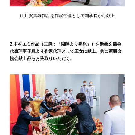
山川賀壽雄作品を作家代理として副学長から献上
2.中村エミ作品（主題：「湖畔より夢想」）を新藝文協会
代表理事子息より作家代理として王女に献上。共に新藝文
協会献上品もお受取りいただく。