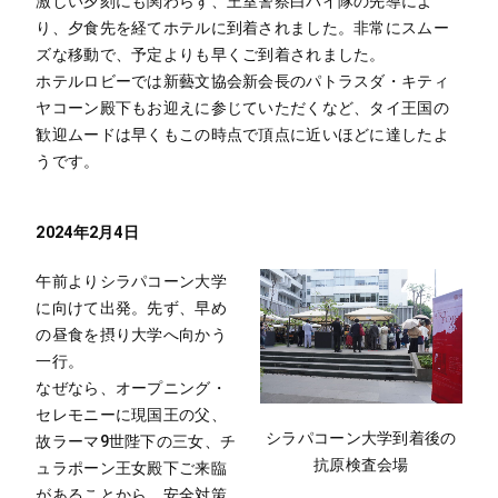
激しい夕刻にも関わらず、王室警察白バイ隊の先導によ
り、夕食先を経てホテルに到着されました。非常にスムー
ズな移動で、予定よりも早くご到着されました。
ホテルロビーでは新藝文協会新会長のパトラスダ・キティ
ヤコーン殿下もお迎えに参じていただくなど、タイ王国の
歓迎ムードは早くもこの時点で頂点に近いほどに達したよ
うです。
2024年2月4日
午前よりシラパコーン大学
に向けて出発。先ず、早め
の昼食を摂り大学へ向かう
一行。
なぜなら、オープニング・
セレモニーに現国王の父、
シラパコーン大学到着後の
故ラーマ9世陛下の三女、チ
抗原検査会場
ュラポーン王女殿下ご来臨
があることから、安全対策