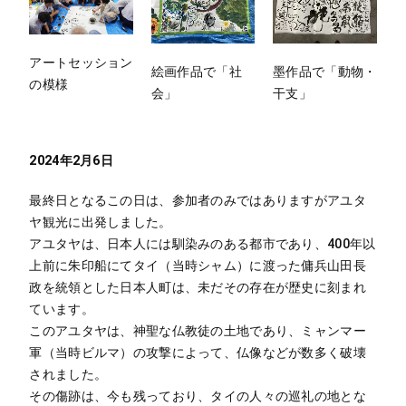
アートセッション
絵画作品で「社
墨作品で「動物・
の模様
会」
干支」
2024年2月6日
最終日となるこの日は、参加者のみではありますがアユタ
ヤ観光に出発しました。
アユタヤは、日本人には馴染みのある都市であり、400年以
上前に朱印船にてタイ（当時シャム）に渡った傭兵山田長
政を統領とした日本人町は、未だその存在が歴史に刻まれ
ています。
このアユタヤは、神聖な仏教徒の土地であり、ミャンマー
軍（当時ビルマ）の攻撃によって、仏像などが数多く破壊
されました。
その傷跡は、今も残っており、タイの人々の巡礼の地とな