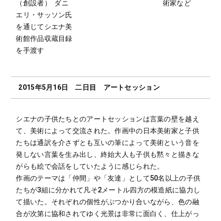
（創設者） ダニ
術家など
エリ・サッソン氏
を通じてシエナ美
術館作品収蔵目録
を手渡す
2015年5月16日 二日目 アートセッション
シエナの子供たちとのアートセッションは言葉の壁を越え
て、美術によって交流された。作画中の日本美術家と子供
たちは通訳を介さずとも互いの筆によって美術という音を
発しない言葉を生み出し、終始大人も子供も黙々と描きな
がらも絵で会話をしていたように感じられた。
作画のテーマは「仲間」や「友達」として50名以上の子供
たちが3組に分かれて凡そ2メートル四方の模造紙に協力し
て描いた。それぞれの個性がぶつかり合いながら、色の融
合が次第に協和されてゆく光景は非常に面白く、仕上がっ