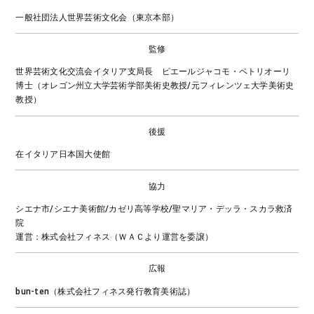
一般社団法人世界芸術文化会（東京本部）
監修
世界芸術文化交流会イタリア支局長 ピエールジャコモ・ペトリオーリ
博士（オレゴン州立大学芸術学部美術史教授/元フィレンツェ大学美術史
教授）
後援
在イタリア日本国大使館
協力
シエナ市/シエナ美術館/カゼリ高等学校/聖マリア・デッラ・スカラ救済
院
運営：株式会社フィネス（ＷＡＣより運営を委譲）
広報
bun-ten（株式会社フィネス発行教育美術誌）