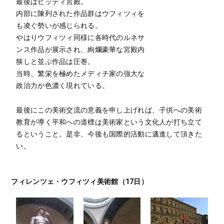
最後はピッティ宮殿。
内部に陳列された作品群はウフィツィを
も凌ぐ勢いが感じられる。
やはりウフィツィ同様に各時代のルネサ
ンス作品が展示され、絢爛豪華な宮殿内
狭しと並ぶ作品は圧巻。
当時、繁栄を極めたメディチ家の強大な
政治力が色濃く現れている。
最後にこの美術交流の意義を申し上げれば、子供への美術
教育が導く平和への道標は美術家という文化人が打ち立て
るということ。是非、今後も国際的活動に邁進して頂きた
い。
フィレンツェ・ウフィツィ美術館（17日）