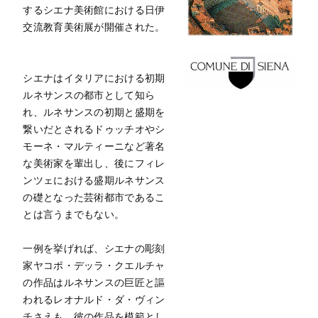
するシエナ美術館における日伊
交流教育美術展が開催された。
シエナはイタリアにおける初期
ルネサンスの都市として知ら
れ、ルネサンスの初期と盛期を
繋いだとされるドゥッチオやシ
モーネ・マルティーニなど著名
な美術家を輩出し、後にフィレ
ンツェにおける盛期ルネサンス
の礎となった芸術都市であるこ
とは言うまでもない。
一例を挙げれば、シエナの彫刻
家ヤコポ・デッラ・クエルチャ
の作品はルネサンスの巨匠と謳
われるレオナルド・ダ・ヴィン
チさえも、彼の作品を模範とし