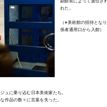
副館長によって選任さ
れた。
（※美術館の招待とな
係者通用口から入館）
ージュに乗り込む日本美術家たち。
大な作品の数々に言葉を失った。