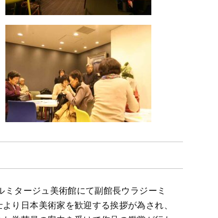
エルミタージュ美術館にて副館長ウラジーミ
士より日本美術家を歓迎する挨拶が為され、