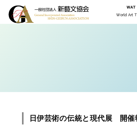
WAT
World Art T
日伊芸術の伝統と現代展 開催