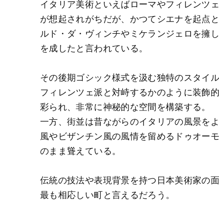
イタリア美術といえばローマやフィレンツ
が想起されがちだが、かつてシエナを起点
ルド・ダ・ヴィンチやミケランジェロを擁
を成したと言われている。
その後期ゴシック様式を汲む独特のスタイ
フィレンツェ派と対峙するかのように装飾
彩られ、非常に神秘的な空間を構築する。
一方、街並は昔ながらのイタリアの風景を
風やビザンチン風の風情を留めるドゥオーモ
のまま聳えている。
伝統の技法や表現背景を持つ日本美術家の
最も相応しい町と言えるだろう。