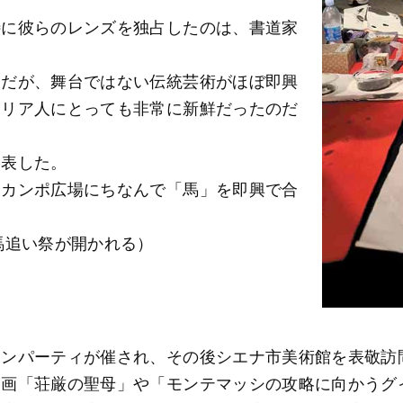
特に彼らのレンズを独占したのは、書道家
スだが、舞台ではない伝統芸術がほぼ即興
タリア人にとっても非常に新鮮だったのだ
と表した。
、カンポ広場にちなんで「馬」を即興で合
馬追い祭が開かれる）
ョンパーティが催され、その後シエナ市美術館を表敬訪
コ画「荘厳の聖母」や「モンテマッシの攻略に向かうグ