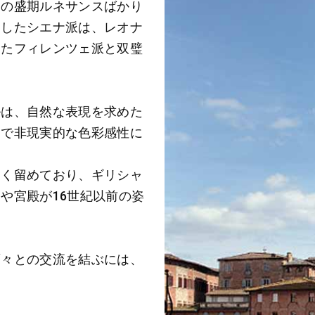
ェの盛期ルネサンスばかり
としたシエナ派は、レオナ
したフィレンツェ派と双璧
ルは、自然な表現を求めた
的で非現実的な色彩感性に
よく留めており、ギリシャ
や宮殿が16世紀以前の姿
面々との交流を結ぶには、