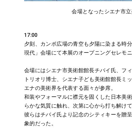
会場となったシエナ市立
17:00
夕刻、カンポ広場の青空も夕陽に染まる時
現代」会場にて本展のオープニングセレモ
会場にはシエナ市美術館館長チバイ氏、フ
トリオリ博士、シエナ子ども美術館館長ミ
エナの美術界を代表する面々が参席。
和装やフォーマルに襟元を固くした日本美
らかな気質に触れ、次第に心から打ち解け
彼らはチバイ氏より記念のシティキーを贈
象的だった。